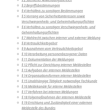
§ 2 Sachlicher Anwendungsbereich
§ 3 Begriffsbestimmungen
§ 4 Verhältnis zu sonstigen Bestimmungen
§ 5 Vorrang von Sicherheitsinteressen sowie
Verschwiegenheits- und Geheimhaltungspflichten
§ 6 Verhältnis zu sonstigen Verschwiegenheits- und
Geheimhaltungspflichten
§ 7 Wahlrecht zwischen interner und externer Meldung
§ 8 Vertraulichkeitsgebot
§ 9 Ausnahmen vom Vertraulichkeitsgebot
§ 10 Verarbeitung personenbezogener Daten
§ 11 Dokumentation der Meldungen
§ 12 Pflicht zur Einrichtung interner Meldestellen
§ 13 Aufgaben der internen Meldestellen
§ 14 Organisationsformen interner Meldestellen
§ 15 Unabhängige Tätigkeit; notwendige Fachkunde
§ 16 Meldekanäle für interne Meldestellen
§ 17 Verfahren bei internen Meldungen
§ 18 Folgemaßnahmen der internen Meldestelle
§ 19 Errichtung und Zuständigkeit einer externen
Meldestelle des Bundes